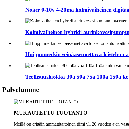
Noker 0-10v 4-20ma kolmivaiheinen digitaal
Kolmivaiheinen hybridi aurinkovesipumpun
Huippumerkin seinäasennettava loistehon 
Teollisuusluokka 30a 50a 75a 100a 150a ko
Palvelumme
MUKAUTETTU TUOTANTO
Meillä on erittäin ammattitaitoinen tiimi yli 20 vuoden ajan vas