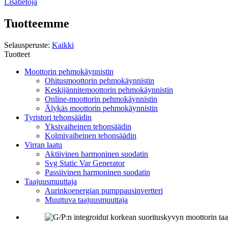
Lisätietoja
Tuotteemme
Selausperuste:
Kaikki
Tuotteet
Moottorin pehmokäynnistin
Ohitusmoottorin pehmokäynnistin
Keskijännitemoottorin pehmokäynnistin
Online-moottorin pehmokäynnistin
Älykäs moottorin pehmokäynnistin
Tyristori tehonsäädin
Yksivaiheinen tehonsäädin
Kolmivaiheinen tehonsäädin
Virran laatu
Aktiivinen harmoninen suodatin
Svg Static Var Generator
Passiivinen harmoninen suodatin
Taajuusmuuttaja
Aurinkoenergian pumppausinvertteri
Muuttuva taajuusmuuttaja