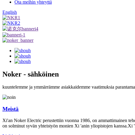
Ota meihin yhteyttä
English
Noker - sähköinen
kuuntelemme ja ymmärrämme asiakkaidemme vaatimuksia parantamalla 
Meistä
Xi'an Noker Electric perustettiin vuonna 1986, on ammattimainen teho el
on solminut syvän yhteistyön monien Xi 'anin yliopistojen kanssa.Xi 'hi