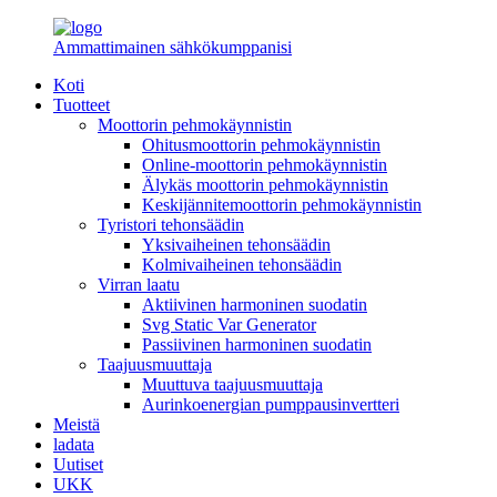
Ammattimainen sähkökumppanisi
Koti
Tuotteet
Moottorin pehmokäynnistin
Ohitusmoottorin pehmokäynnistin
Online-moottorin pehmokäynnistin
Älykäs moottorin pehmokäynnistin
Keskijännitemoottorin pehmokäynnistin
Tyristori tehonsäädin
Yksivaiheinen tehonsäädin
Kolmivaiheinen tehonsäädin
Virran laatu
Aktiivinen harmoninen suodatin
Svg Static Var Generator
Passiivinen harmoninen suodatin
Taajuusmuuttaja
Muuttuva taajuusmuuttaja
Aurinkoenergian pumppausinvertteri
Meistä
ladata
Uutiset
UKK