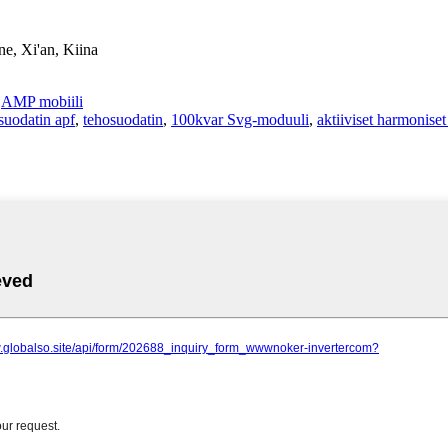
e, Xi'an, Kiina
-
AMP mobiili
suodatin apf
,
tehosuodatin
,
100kvar Svg-moduuli
,
aktiiviset harmoniset