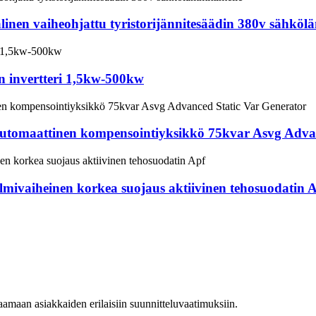
inen vaiheohjattu tyristorijännitesäädin 380v sähköl
 invertteri 1,5kw-500kw
automaattinen kompensointiyksikkö 75kvar Asvg Advan
lmivaiheinen korkea suojaus aktiivinen tehosuodatin 
taamaan asiakkaiden erilaisiin suunnitteluvaatimuksiin.