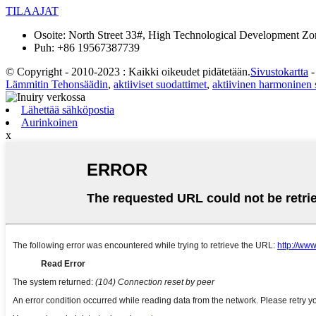
TILAAJAT
Osoite:
North Street 33#, High Technological Development Zon
Puh:
+86 19567387739
© Copyright - 2010-2023 : Kaikki oikeudet pidätetään.
Sivustokartta
Lämmitin Tehonsäädin
,
aktiiviset suodattimet
,
aktiivinen harmoninen 
Lähettää sähköpostia
Aurinkoinen
x