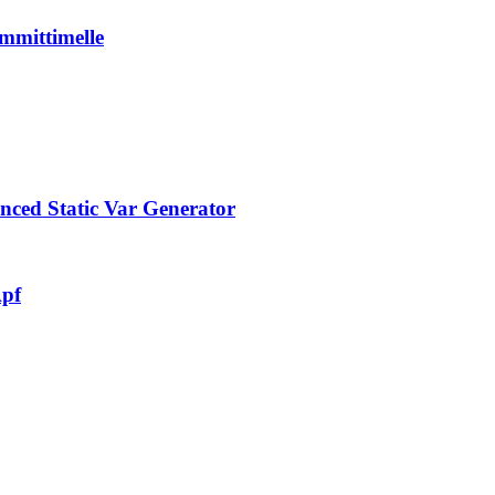
ämmittimelle
ced Static Var Generator
Apf