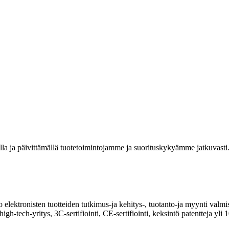
ja päivittämällä tuotetoimintojamme ja suorituskykyämme jatkuvasti
ektronisten tuotteiden tutkimus-ja kehitys-, tuotanto-ja myynti valmistaj
gh-tech-yritys, 3C-sertifiointi, CE-sertifiointi, keksintö patentteja yli