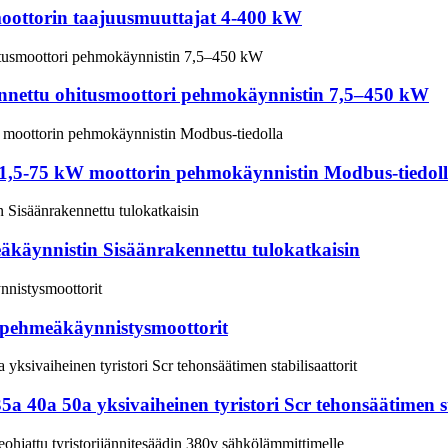
moottorin taajuusmuuttajat 4-400 kW
nnettu ohitusmoottori pehmokäynnistin 7,5–450 kW
u 1,5-75 kW moottorin pehmokäynnistin Modbus-tiedol
äkäynnistin Sisäänrakennettu tulokatkaisin
 pehmeäkäynnistysmoottorit
 40a 50a yksivaiheinen tyristori Scr tehonsäätimen sta