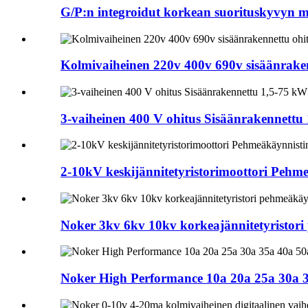
G/P:n integroidut korkean suorituskyvyn 
Kolmivaiheinen 220v 400v 690v sisäänrake
3-vaiheinen 400 V ohitus Sisäänrakennett
2-10kV keskijännitetyristorimoottori Pehme
Noker 3kv 6kv 10kv korkeajännitetyristori
Noker High Performance 10a 20a 25a 30a 35a